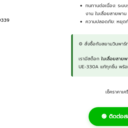
ทนทานต่อเนื่อง:
ระบบร
งาน
ใบเลื่อยสายพาน
9339
ความปลอดภัย:
หยุดท
⚙️ สั่งซื้อกับสยามวินพาร์ท 
เรามีสต็อก
ใบเลื่อยสาย
UE-330A แท้ทุกชิ้น พร้
เช็คราคาเค
🟢 ติดต่อ