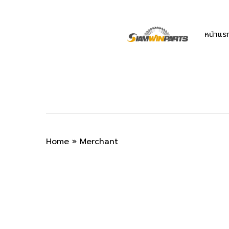
Skip
to
main
หน้าแร
content
Home
»
Merchant