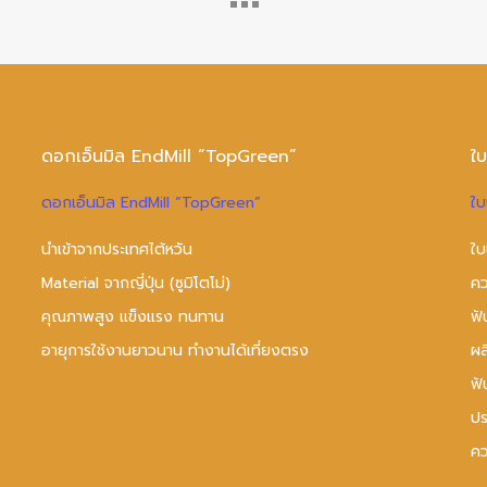
ดอกเอ็นมิล EndMill “TopGreen”
ใ
ดอกเอ็นมิล EndMill “TopGreen”
ใบ
นำเข้าจากประเทศไต้หวัน
ใบ
Material จากญี่ปุ่น (ซูมิโตโม่)
คว
คุณภาพสูง แข็งแรง ทนทาน
ฟั
อายุการใช้งานยาวนาน ทำงานได้เที่ยงตรง
ผ
ฟั
ปร
คว