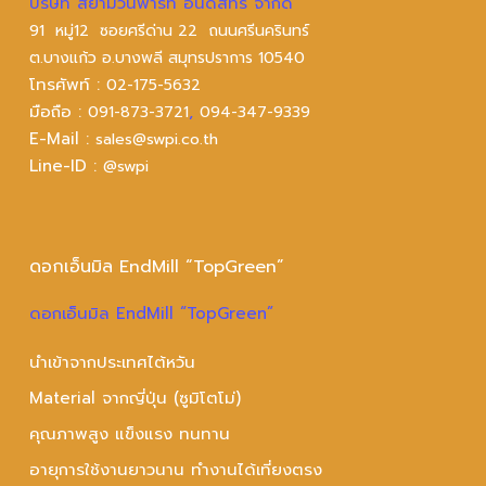
บริษัท สยามวินพาร์ท อินดัสทรี จำกัด
91 หมู่12 ซอยศรีด่าน 22 ถนนศรีนครินทร์
ต.บางแก้ว อ.บางพลี สมุทรปราการ 10540
โทรศัพท์ :
02-175-5632
มือถือ :
,
091-873-3721
094-347-9339
E-Mail :
sales@swpi.co.th
Line-ID :
@swpi
ดอกเอ็นมิล EndMill “TopGreen”
ดอกเอ็นมิล EndMill “TopGreen”
นำเข้าจากประเทศไต้หวัน
Material จากญี่ปุ่น (ซูมิโตโม่)
คุณภาพสูง แข็งแรง ทนทาน
อายุการใช้งานยาวนาน ทำงานได้เที่ยงตรง