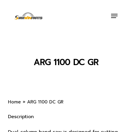
Skip
to
Menu
main
content
ARG 1100 DC GR
Home
»
ARG 1100 DC GR
Description
Dual-column band saw is designed for cutting