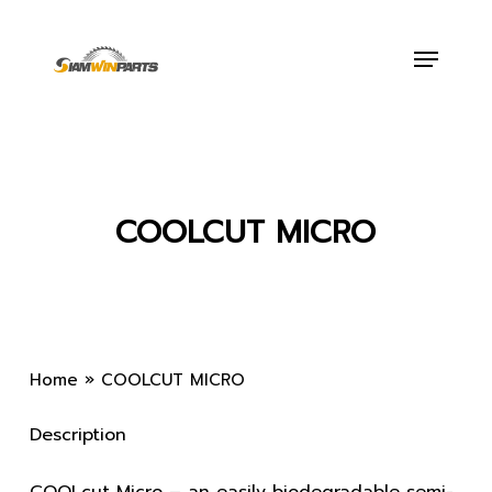
Skip
to
Menu
main
content
COOLCUT MICRO
Home
»
COOLCUT MICRO
Description
COOLcut Micro – an easily biodegradable semi-