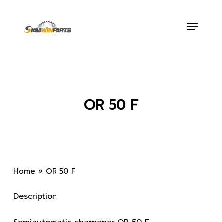
Skip
to
Menu
main
content
OR 50 F
Home
»
OR 50 F
Description
Semiautomatic sharpener OR 50 F