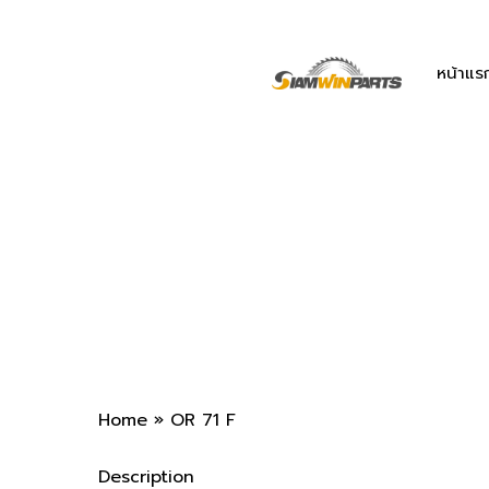
Skip
to
main
หน้าแร
content
Home
»
OR 71 F
Description