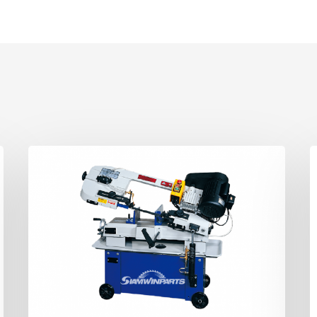
เครื่อง
เ
เลื่อย
เ
สายพาน
ส
7
8
นิ้ว
นิ
UE-
U
712A
8