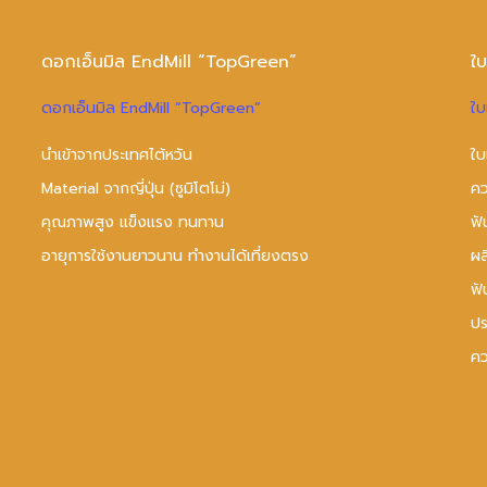
ดอกเอ็นมิล EndMill “TopGreen”
ใ
ดอกเอ็นมิล EndMill “TopGreen”
ใบ
นำเข้าจากประเทศไต้หวัน
ใบ
Material จากญี่ปุ่น (ซูมิโตโม่)
คว
คุณภาพสูง แข็งแรง ทนทาน
ฟั
อายุการใช้งานยาวนาน ทำงานได้เที่ยงตรง
ผ
ฟั
ปร
คว