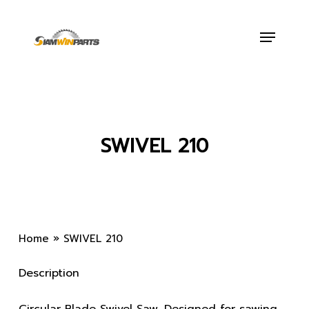
Skip
to
Menu
main
content
SWIVEL 210
Home
»
SWIVEL 210
Description
Circular Blade Swivel Saw. Designed for sawing