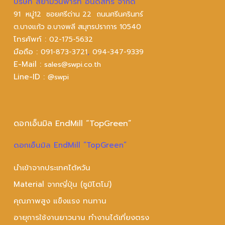
บริษัท สยามวินพาร์ท อินดัสทรี จำกัด
91 หมู่12 ซอยศรีด่าน 22 ถนนศรีนครินทร์
ต.บางแก้ว อ.บางพลี สมุทรปราการ 10540
โทรศัพท์ :
02-175-5632
มือถือ :
,
091-873-3721
094-347-9339
E-Mail :
sales@swpi.co.th
Line-ID :
@swpi
ดอกเอ็นมิล EndMill “TopGreen”
ดอกเอ็นมิล EndMill “TopGreen”
นำเข้าจากประเทศไต้หวัน
Material จากญี่ปุ่น (ซูมิโตโม่)
คุณภาพสูง แข็งแรง ทนทาน
อายุการใช้งานยาวนาน ทำงานได้เที่ยงตรง