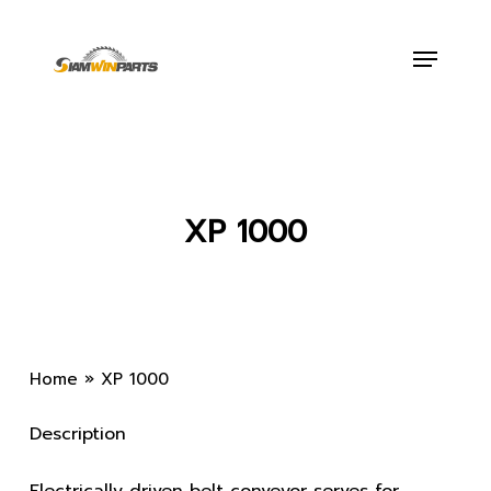
Skip
to
Menu
main
content
XP 1000
Home
»
XP 1000
Description
Electrically driven belt conveyor serves for